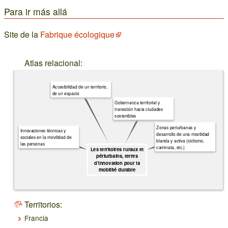
Para ir más allá
Site de la
Fabrique écologique
Atlas relacional:
Accesibilidad de un territorio,
de un espacio
Gobernanza territorial y
transición hacia ciudades
sostenibles
Zonas periurbanas y
Innovaciones técnicas y
desarrollo de una movilidad
sociales en la movilidad de
blanda y activa (ciclismo,
las personas
caminata, etc.)
Les territoires ruraux et
périurbains, terres
d’innovation pour la
mobilité durable
Territorios:
Francia