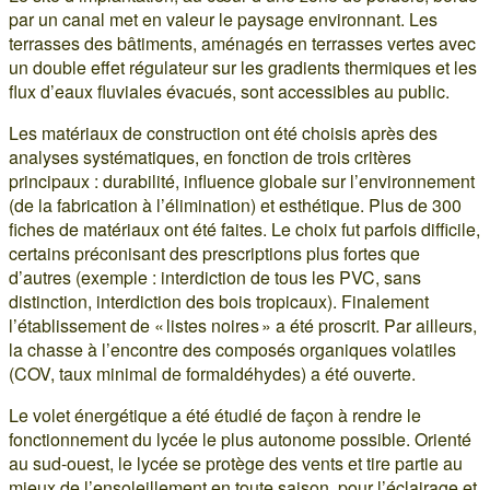
par un canal met en valeur le paysage environnant. Les
terrasses des bâtiments, aménagés en terrasses vertes avec
un double effet régulateur sur les gradients thermiques et les
flux d’eaux fluviales évacués, sont accessibles au public.
Les matériaux de construction ont été choisis après des
analyses systématiques, en fonction de trois critères
principaux : durabilité, influence globale sur l’environnement
(de la fabrication à l’élimination) et esthétique. Plus de 300
fiches de matériaux ont été faites. Le choix fut parfois difficile,
certains préconisant des prescriptions plus fortes que
d’autres (exemple : interdiction de tous les PVC, sans
distinction, interdiction des bois tropicaux). Finalement
l’établissement de « listes noires » a été proscrit. Par ailleurs,
la chasse à l’encontre des composés organiques volatiles
(COV, taux minimal de formaldéhydes) a été ouverte.
Le volet énergétique a été étudié de façon à rendre le
fonctionnement du lycée le plus autonome possible. Orienté
au sud-ouest, le lycée se protège des vents et tire partie au
mieux de l’ensoleillement en toute saison, pour l’éclairage et