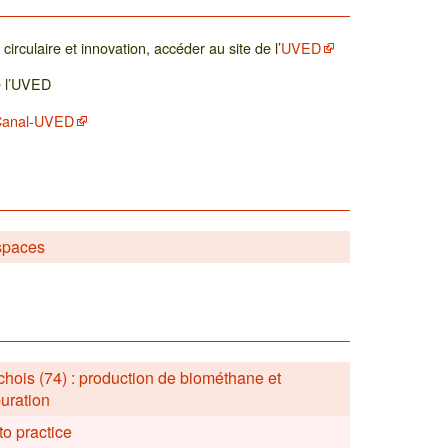
irculaire et innovation, accéder au site de l’
UVED
 l’UVED
Canal-UVED
spaces
s (74) : production de biométhane et
puration
 to practice