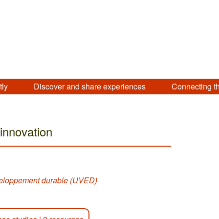
tly
Discover and share experiences
Connecting t
 innovation
éveloppement durable (UVED)