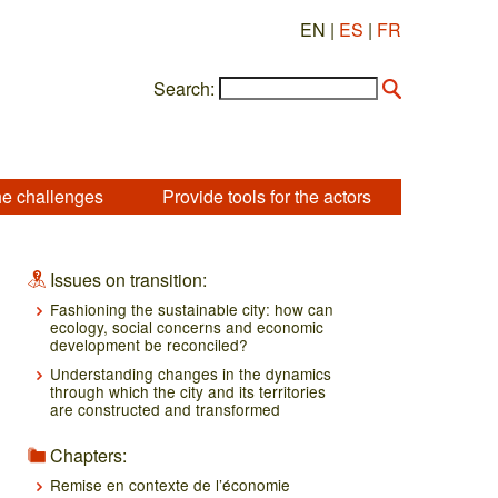
EN |
ES
|
FR
Search:
he challenges
Provide tools for the actors
Issues on transition:
Fashioning the sustainable city: how can
ecology, social concerns and economic
development be reconciled?
Understanding changes in the dynamics
through which the city and its territories
are constructed and transformed
Chapters:
Remise en contexte de l’économie