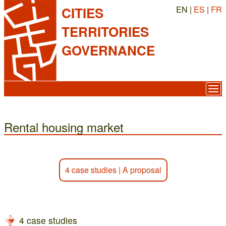
EN |
ES
|
FR
CITIES
TERRITORIES
GOVERNANCE
Rental housing market
4 case studies
|
A proposal
4 case studies